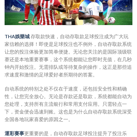
THA娛樂城
存取款快速，自动存取款足球投注成为广大玩
家信赖的选择！即使是足球投注也不例外，自动存取款系统
让您的投注体验更加简单便捷。无论您关注的是国际顶级联
赛还是本地重要赛事，这个系统都能让您即时充值，在几秒
钟内开始投注。无需排队或等待复杂的操作，这正是那些追
求速度和激情的足球爱好者所期待的答案。
自动系统的特别之处不仅在于速度，还包括安全性和精确
性，让您完全放心。无论是存款还是取款，系统都能自动为
您处理，支持所有主流银行和常用支付应用。只需轻点一
下，资金便会迅速到账。这也是为什么自动存取款系统深受
全国各地玩家喜爱的原因之一。
運彩賽事
更重要的是，自动存取款足球投注提升了投注乐