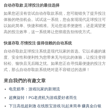
自动存取款 足球投注的最佳选择
如果您还没有尝试自动存取款系统，您可能错失了提升投注
体验的绝佳机会。试试这一系统，您会发现现代足球投注可
以如此简单、快捷和精准。无论您追求便捷性，还是渴望更
高的投注效率，这一系统将让您彻底告别传统方式。
快速存取 尽情投注 值得信赖的自动系统
自动存取款足球投注系统是现代玩家的首选。它以卓越的速
度、安全性和便利性为您带来无与伦比的体验，让投注变得
轻松、愉快且无后顾之忧。如果您正在寻找最便捷的投注方
式，那么自动存取款系统绝对是不容错过的选择！
來自我們的有趣文章
电竞赔率：游戏玩家的新潮流
超爽旋转！PG老虎机为游戏爱好者而生
下注高低超刺激 在线骰宝游戏 玩起来简单 赚真金白银