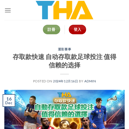
Skip
to
content
註冊
登入
運彩賽事
存取款快速 自动存取款足球投注 值得
信赖的选择
POSTED ON
2024年12月16日
BY
ADMIN
16
Dec