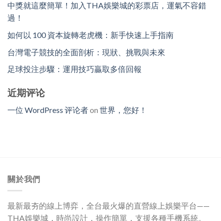
中獎就這麼簡單！加入THA娛樂城的彩票店，運氣不容錯
過！
如何以 100 資本旋轉老虎機：新手快速上手指南
台灣電子競技的全面剖析：現狀、挑戰與未來
足球投注步驟：運用技巧贏取多倍回報
近期评论
一位 WordPress 评论者
on
世界，您好！
關於我們
最新最夯的線上博弈，全台最火爆的直營線上娛樂平台——
THA娛樂城，時尚設計，操作簡單，支援各種手機系統。