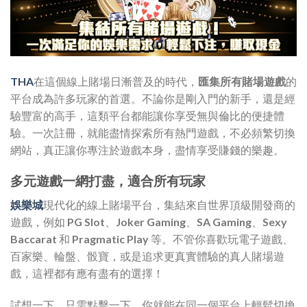
THA
在這個線上賭場日漸普及的時代，
匯集所有賭場遊戲
的
平台成為許多玩家的首選。不論你是剛入門的新手，還是經
驗豐富的高手，這類平台都能讓你享受無與倫比的便捷體
驗。一次註冊，就能盡情探索所有熱門遊戲，不必頻繁切換
網站，真正讓你專注於遊戲本身，盡情享受賺錢的樂趣。
多元遊戲一網打盡，適合所有玩家
娛樂城
現代化的線上賭場平台，集結來自世界頂級開發商的
遊戲，例如
PG Slot
、
Joker Gaming
、
SA Gaming
、
Sexy
Baccarat
和
Pragmatic Play
等。不管你喜歡玩電子遊戲、
百家樂、輪盤、骰寶，或是追求更真實體驗的真人賭場遊
戲，這裡都有應有盡有的選擇！
試想一下，只需點擊一下，你就能在同一個平台上輕鬆切換