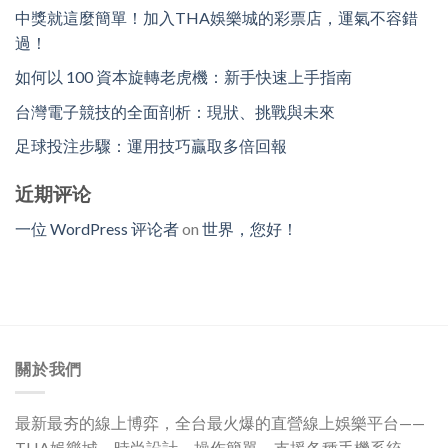
中獎就這麼簡單！加入THA娛樂城的彩票店，運氣不容錯
過！
如何以 100 資本旋轉老虎機：新手快速上手指南
台灣電子競技的全面剖析：現狀、挑戰與未來
足球投注步驟：運用技巧贏取多倍回報
近期评论
一位 WordPress 评论者
on
世界，您好！
關於我們
最新最夯的線上博弈，全台最火爆的直營線上娛樂平台——
THA娛樂城，時尚設計，操作簡單，支援各種手機系統。