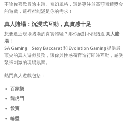
不論你喜歡冒險主題、奇幻風格，還是專注於高額累積獎金
的遊戲，這裡都能滿足你的需求！
真人賭場：沉浸式互動，真實感十足
想要逼近現場賭場的真實體驗？那你絕對不能錯過
真人賭
場
！
SA Gaming
、
Sexy Baccarat
和
Evolution Gaming
提供最
頂尖的真人遊戲服務，讓你與性感荷官進行即時互動，感受
緊張刺激的現場氛圍。
熱門真人遊戲包括：
百家樂
龍虎鬥
骰寶
輪盤