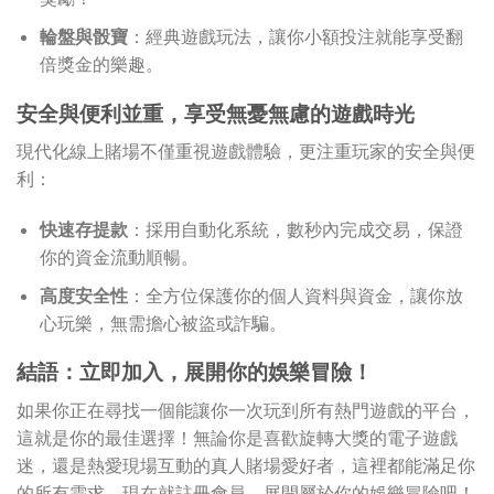
輪盤與骰寶
：經典遊戲玩法，讓你小額投注就能享受翻
倍獎金的樂趣。
安全與便利並重，享受無憂無慮的遊戲時光
現代化線上賭場不僅重視遊戲體驗，更注重玩家的安全與便
利：
快速存提款
：採用自動化系統，數秒內完成交易，保證
你的資金流動順暢。
高度安全性
：全方位保護你的個人資料與資金，讓你放
心玩樂，無需擔心被盜或詐騙。
結語：立即加入，展開你的娛樂冒險！
如果你正在尋找一個能讓你一次玩到所有熱門遊戲的平台，
這就是你的最佳選擇！無論你是喜歡旋轉大獎的電子遊戲
迷，還是熱愛現場互動的真人賭場愛好者，這裡都能滿足你
的所有需求。現在就註冊會員，展開屬於你的娛樂冒險吧！