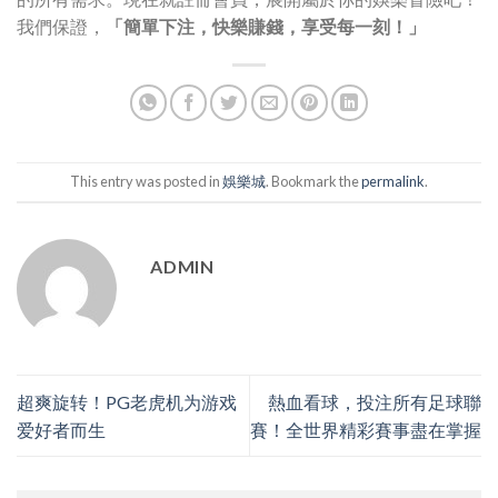
我們保證，
「簡單下注，快樂賺錢，享受每一刻！」
This entry was posted in
娛樂城
. Bookmark the
permalink
.
ADMIN
超爽旋转！PG老虎机为游戏
熱血看球，投注所有足球聯
爱好者而生
賽！全世界精彩賽事盡在掌握