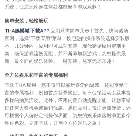
系统，让您无论身在何处都能畅享游戏乐趣！
简单安装，轻松畅玩
THA娛樂城 下載APP
应用只需简单几步！首先，访问赌场
官网，选择“下载应用”菜单，按照您的操作系统选择安装版
本。几分钟内，应用即可成功安装。现代赌场应用定期更
新，确保游戏流畅无阻，并不断添加新游戏，为您提供最
新、最全面的娱乐体验。一键安装，尽享无尽乐趣！
全方位娱乐和丰富的专属福利
下载 THA 应用，您不仅可以畅玩喜爱的游戏，还能享受丰
富的专属福利，例如首次登录奖励、每日促销活动以及丰富
多样的抽奖活动。此外，应用内置自动提醒功能，让您不错
过任何大奖机会或促销优惠。通过应用，投注更加便捷，还
可根据个人偏好定制操作界面，为您的娱乐体验增添更多个
性化色彩。立即下载，开启全方位娱乐之旅！