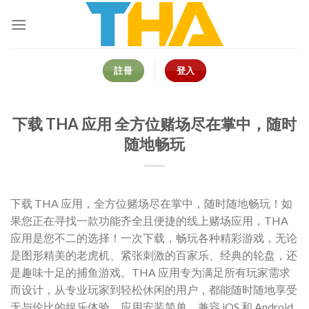
Skip
to
content
註冊
登入
下载 THA 应用 全方位赌场尽在掌中，随时
随地畅玩
下载 THA 应用，全方位赌场尽在掌中，随时随地畅玩！如
果您正在寻找一款功能齐全且便捷的线上赌场应用，THA
应用是您不二的选择！一次下载，畅玩各种精彩游戏，无论
是图形精美的老虎机、紧张刺激的百家乐、经典的轮盘，还
是趣味十足的捕鱼游戏。THA 应用专为满足所有玩家需求
而设计，从专业玩家到轻松休闲的用户，都能随时随地享受
无与伦比的娱乐体验。应用安装简单，兼容 iOS 和 Android